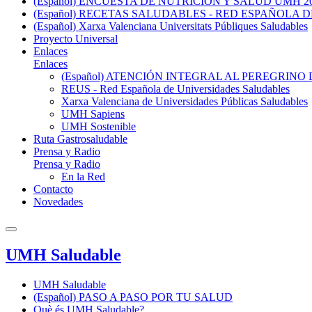
(Español) ENCUESTA DE NUTRICIÓN Y SALUD UMH 2
(Español) RECETAS SALUDABLES - RED ESPAÑOLA
(Español) Xarxa Valenciana Universitats Públiques Saludables
Proyecto Universal
Enlaces
Enlaces
(Español) ATENCIÓN INTEGRAL AL PEREGRIN
REUS - Red Española de Universidades Saludables
Xarxa Valenciana de Universidades Públicas Saludables
UMH Sapiens
UMH Sostenible
Ruta Gastrosaludable
Prensa y Radio
Prensa y Radio
En la Red
Contacto
Novedades
UMH Saludable
UMH Saludable
(Español) PASO A PASO POR TU SALUD
Què és UMH Saludable?