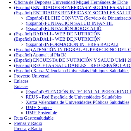
Oficina de Deportes Universidad Miguel Hernández de Elche
(Español) ENTIDADES BENÉFICAS Y SOCIALES SAL
(Español) ENTIDADES BENÉFICAS Y SOCIALES SAL
(Español) ELCHE CONVIVE (Servicio de Dinamización 
(Español) FUNDACIÓN SALUD INFANTIL
(Español) FUNDACIÓN JORGE ALIÓ
(Español) BADALI - WEB DE NUTRICIÓN
(Español) BADALI - WEB DE NUTRICIÓN
(Español) INFORMACIÓN INTERÉS BADALI
(Español) ATENCIÓN INTEGRAL AL PEREGRINO DE
(Español) Apunta't al Pla Bé
(Español) ENCUESTA DE NUTRICIÓN Y SALUD UMH 2
(Español) RECETAS SALUDABLES - RED ESPAÑOLA
(Español) Xarxa Valenciana Universitats Públiques Saludables
Proyecto Universal
Enlaces
Enlaces
(Español) ATENCIÓN INTEGRAL AL PEREGRIN
REUS - Red Española de Universidades Saludables
Xarxa Valenciana de Universidades Públicas Saludables
UMH Sapiens
UMH Sostenible
Ruta Gastrosaludable
Prensa y Radio
Prensa y Radio