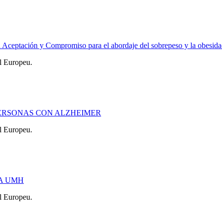
eptación y Compromiso para el abordaje del sobrepeso y la obesida
l Europeu.
PERSONAS CON ALZHEIMER
l Europeu.
LA UMH
l Europeu.