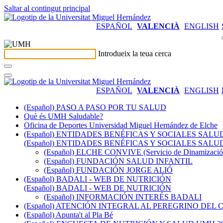
Saltar al contingut principal
ESPAÑOL
VALENCIÀ
ENGLISH
Introdueix la teua cerca
ESPAÑOL
VALENCIÀ
ENGLISH
(Español) PASO A PASO POR TU SALUD
Què és UMH Saludable?
Oficina de Deportes Universidad Miguel Hernández de Elche
(Español) ENTIDADES BENÉFICAS Y SOCIALES SAL
(Español) ENTIDADES BENÉFICAS Y SOCIALES SAL
(Español) ELCHE CONVIVE (Servicio de Dinamización 
(Español) FUNDACIÓN SALUD INFANTIL
(Español) FUNDACIÓN JORGE ALIÓ
(Español) BADALI - WEB DE NUTRICIÓN
(Español) BADALI - WEB DE NUTRICIÓN
(Español) INFORMACIÓN INTERÉS BADALI
(Español) ATENCIÓN INTEGRAL AL PEREGRINO DE
(Español) Apunta't al Pla Bé