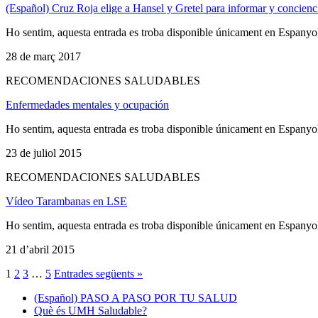
(Español) Cruz Roja elige a Hansel y Gretel para informar y conci
Ho sentim, aquesta entrada es troba disponible únicament en Espanyo
28 de març 2017
RECOMENDACIONES SALUDABLES
Enfermedades mentales y ocupación
Ho sentim, aquesta entrada es troba disponible únicament en Espanyo
23 de juliol 2015
RECOMENDACIONES SALUDABLES
Vídeo Tarambanas en LSE
Ho sentim, aquesta entrada es troba disponible únicament en Espanyo
21 d’abril 2015
1
2
3
…
5
Entrades següents »
(Español) PASO A PASO POR TU SALUD
Què és UMH Saludable?