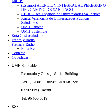
Enlaces
(Español) ATENCIÓN INTEGRAL AL PEREGRINO
DEL CAMINO DE SANTIAGO
REUS - Red Española de Universidades Saludables
Xarxa Valenciana de Universidades Públicas
Saludables
UMH Sapiens
UMH Sostenible
Ruta Gastrosaludable
Prensa y Radio
Prensa y Radio
En la Red
Contacto
Novedades
UMH Saludable
Rectorado y Consejo Social Building
Avinguda de la Universitat d'Elx, S/N
03202 Elx (Alacant)
Tel. 96 665 8619
RSS