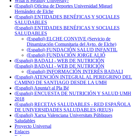
What is Healthy University?
(Español) Oficina de Deportes Universidad Miguel
Hernández de Elche
(Español) ENTIDADES BENÉFICAS Y SOCIALES
SALUDABLES
(Español) ENTIDADES BENÉFICAS Y SOCIALES
SALUDABLES
(Español) ELCHE CONVIVE (Servicio de
Dinamización Comunitaria del Ayto. de Elche)
(Español) FUNDACIÓN SALUD INFANTIL
(Español) FUNDACIÓN JORGE ALIÓ
(Español) BADALI - WEB DE NUTRICIÓN
(Español) BADALI - WEB DE NUTRICIÓN
(Español) INFORMACIÓN INTERÉS BADALI
(Español) ATENCIÓN INTEGRAL AL PEREGRINO DEL
CAMINO DE SANTIAGO DESDE LA UMH
(Español) Apunta't al Pla Bé
(Español) ENCUESTA DE NUTRICIÓN Y SALUD UMH
2018
(Español) RECETAS SALUDABLES - RED ESPAÑOLA
DE UNIVERSIDADES SALUDABLES (REUS)
(Español) Xarxa Valenciana Universitats Públiques
Saludables
Proyecto Universal
Enlaces