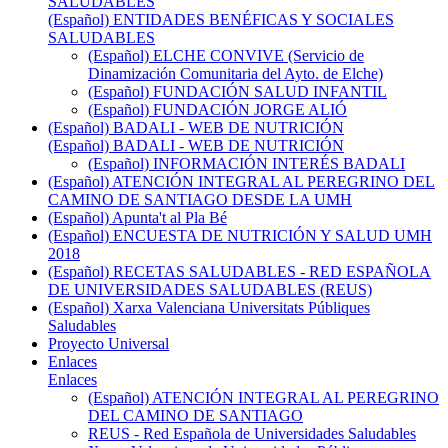
SALUDABLES
(Español) ENTIDADES BENÉFICAS Y SOCIALES
SALUDABLES
(Español) ELCHE CONVIVE (Servicio de
Dinamización Comunitaria del Ayto. de Elche)
(Español) FUNDACIÓN SALUD INFANTIL
(Español) FUNDACIÓN JORGE ALIÓ
(Español) BADALI - WEB DE NUTRICIÓN
(Español) BADALI - WEB DE NUTRICIÓN
(Español) INFORMACIÓN INTERÉS BADALI
(Español) ATENCIÓN INTEGRAL AL PEREGRINO DEL
CAMINO DE SANTIAGO DESDE LA UMH
(Español) Apunta't al Pla Bé
(Español) ENCUESTA DE NUTRICIÓN Y SALUD UMH
2018
(Español) RECETAS SALUDABLES - RED ESPAÑOLA
DE UNIVERSIDADES SALUDABLES (REUS)
(Español) Xarxa Valenciana Universitats Públiques
Saludables
Proyecto Universal
Enlaces
Enlaces
(Español) ATENCIÓN INTEGRAL AL PEREGRINO
DEL CAMINO DE SANTIAGO
REUS - Red Española de Universidades Saludables