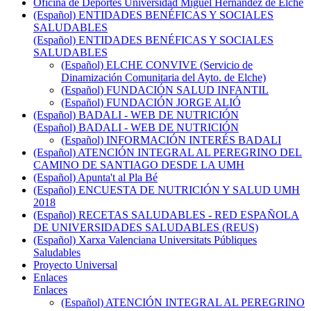
Oficina de Deportes Universidad Miguel Hernández de Elche
(Español) ENTIDADES BENÉFICAS Y SOCIALES
SALUDABLES
(Español) ENTIDADES BENÉFICAS Y SOCIALES
SALUDABLES
(Español) ELCHE CONVIVE (Servicio de
Dinamización Comunitaria del Ayto. de Elche)
(Español) FUNDACIÓN SALUD INFANTIL
(Español) FUNDACIÓN JORGE ALIÓ
(Español) BADALI - WEB DE NUTRICIÓN
(Español) BADALI - WEB DE NUTRICIÓN
(Español) INFORMACIÓN INTERÉS BADALI
(Español) ATENCIÓN INTEGRAL AL PEREGRINO DEL
CAMINO DE SANTIAGO DESDE LA UMH
(Español) Apunta't al Pla Bé
(Español) ENCUESTA DE NUTRICIÓN Y SALUD UMH
2018
(Español) RECETAS SALUDABLES - RED ESPAÑOLA
DE UNIVERSIDADES SALUDABLES (REUS)
(Español) Xarxa Valenciana Universitats Públiques
Saludables
Proyecto Universal
Enlaces
Enlaces
(Español) ATENCIÓN INTEGRAL AL PEREGRINO