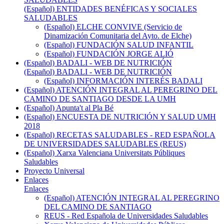
(Español) ENTIDADES BENÉFICAS Y SOCIALES
SALUDABLES
(Español) ELCHE CONVIVE (Servicio de
Dinamización Comunitaria del Ayto. de Elche)
(Español) FUNDACIÓN SALUD INFANTIL
(Español) FUNDACIÓN JORGE ALIÓ
(Español) BADALI - WEB DE NUTRICIÓN
(Español) BADALI - WEB DE NUTRICIÓN
(Español) INFORMACIÓN INTERÉS BADALI
(Español) ATENCIÓN INTEGRAL AL PEREGRINO DEL
CAMINO DE SANTIAGO DESDE LA UMH
(Español) Apunta't al Pla Bé
(Español) ENCUESTA DE NUTRICIÓN Y SALUD UMH
2018
(Español) RECETAS SALUDABLES - RED ESPAÑOLA
DE UNIVERSIDADES SALUDABLES (REUS)
(Español) Xarxa Valenciana Universitats Públiques
Saludables
Proyecto Universal
Enlaces
Enlaces
(Español) ATENCIÓN INTEGRAL AL PEREGRINO
DEL CAMINO DE SANTIAGO
REUS - Red Española de Universidades Saludables