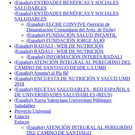
(Español) ENTIDADES BENÉFICAS Y SOCIALES
SALUDABLES
(Español) ENTIDADES BENÉFICAS Y SOCIALES
SALUDABLES
(Español) ELCHE CONVIVE (Servicio de
Dinamización Comunitaria del Ayto. de Elche)
(Español) FUNDACIÓN SALUD INFANTIL
(Español) FUNDACIÓN JORGE ALIÓ
(Español) BADALI - WEB DE NUTRICIÓN
(Español) BADALI - WEB DE NUTRICIÓN
(Español) INFORMACIÓN INTERÉS BADALI
(Español) ATENCIÓN INTEGRAL AL PEREGRINO DEL
CAMINO DE SANTIAGO DESDE LA UMH
(Español) Apunta't al Pla Bé
(Español) ENCUESTA DE NUTRICIÓN Y SALUD UMH
2018
(Español) RECETAS SALUDABLES - RED ESPAÑOLA
DE UNIVERSIDADES SALUDABLES (REUS)
(Español) Xarxa Valenciana Universitats Públiques
Saludables
Proyecto Universal
Enlaces
Enlaces
(Español) ATENCIÓN INTEGRAL AL PEREGRINO
DEL CAMINO DE SANTIAGO