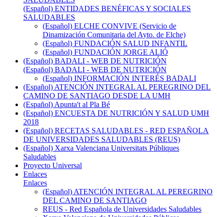
(Español) ENTIDADES BENÉFICAS Y SOCIALES
SALUDABLES
(Español) ELCHE CONVIVE (Servicio de
Dinamización Comunitaria del Ayto. de Elche)
(Español) FUNDACIÓN SALUD INFANTIL
(Español) FUNDACIÓN JORGE ALIÓ
(Español) BADALI - WEB DE NUTRICIÓN
(Español) BADALI - WEB DE NUTRICIÓN
(Español) INFORMACIÓN INTERÉS BADALI
(Español) ATENCIÓN INTEGRAL AL PEREGRINO DEL
CAMINO DE SANTIAGO DESDE LA UMH
(Español) Apunta't al Pla Bé
(Español) ENCUESTA DE NUTRICIÓN Y SALUD UMH
2018
(Español) RECETAS SALUDABLES - RED ESPAÑOLA
DE UNIVERSIDADES SALUDABLES (REUS)
(Español) Xarxa Valenciana Universitats Públiques
Saludables
Proyecto Universal
Enlaces
Enlaces
(Español) ATENCIÓN INTEGRAL AL PEREGRINO
DEL CAMINO DE SANTIAGO
REUS - Red Española de Universidades Saludables