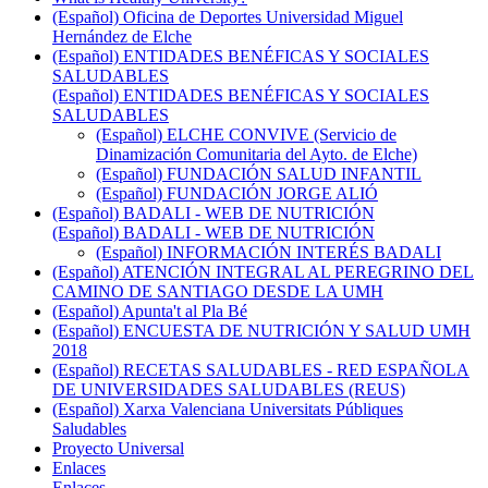
(Español) Oficina de Deportes Universidad Miguel
Hernández de Elche
(Español) ENTIDADES BENÉFICAS Y SOCIALES
SALUDABLES
(Español) ENTIDADES BENÉFICAS Y SOCIALES
SALUDABLES
(Español) ELCHE CONVIVE (Servicio de
Dinamización Comunitaria del Ayto. de Elche)
(Español) FUNDACIÓN SALUD INFANTIL
(Español) FUNDACIÓN JORGE ALIÓ
(Español) BADALI - WEB DE NUTRICIÓN
(Español) BADALI - WEB DE NUTRICIÓN
(Español) INFORMACIÓN INTERÉS BADALI
(Español) ATENCIÓN INTEGRAL AL PEREGRINO DEL
CAMINO DE SANTIAGO DESDE LA UMH
(Español) Apunta't al Pla Bé
(Español) ENCUESTA DE NUTRICIÓN Y SALUD UMH
2018
(Español) RECETAS SALUDABLES - RED ESPAÑOLA
DE UNIVERSIDADES SALUDABLES (REUS)
(Español) Xarxa Valenciana Universitats Públiques
Saludables
Proyecto Universal
Enlaces
Enlaces