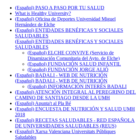
(Español) PASO A PASO POR TU SALUD
What is Healthy University?
(Español) Oficina de Deportes Universidad Miguel
Hernández de Elche
(Español) ENTIDADES BENÉFICAS Y SOCIALES
SALUDABLES
(Español) ENTIDADES BENÉFICAS Y SOCIALES
SALUDABLES
(Español) ELCHE CONVIVE (Servicio de
Dinamización Comunitaria del Ayto. de Elche)
(Español) FUNDACIÓN SALUD INFANTIL
(Español) FUNDACIÓN JORGE ALIÓ
(Español) BADALI - WEB DE NUTRICIÓN
(Español) BADALI - WEB DE NUTRICIÓN
(Español) INFORMACIÓN INTERÉS BADALI
(Español) ATENCIÓN INTEGRAL AL PEREGRINO DEL
CAMINO DE SANTIAGO DESDE LA UMH
(Español) Apunta't al Pla Bé
(Español) ENCUESTA DE NUTRICIÓN Y SALUD UMH
2018
(Español) RECETAS SALUDABLES - RED ESPAÑOLA
DE UNIVERSIDADES SALUDABLES (REUS)
(Español) Xarxa Valenciana Universitats Públiques
Saludables