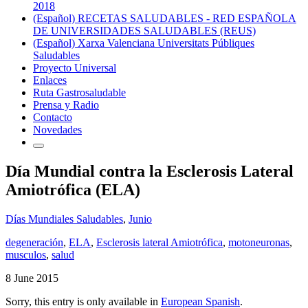
2018
(Español) RECETAS SALUDABLES - RED ESPAÑOLA
DE UNIVERSIDADES SALUDABLES (REUS)
(Español) Xarxa Valenciana Universitats Públiques
Saludables
Proyecto Universal
Enlaces
Ruta Gastrosaludable
Prensa y Radio
Contacto
Novedades
Día Mundial contra la Esclerosis Lateral
Amiotrófica (ELA)
Días Mundiales Saludables
,
Junio
degeneración
,
ELA
,
Esclerosis lateral Amiotrófica
,
motoneuronas
,
musculos
,
salud
8 June 2015
Sorry, this entry is only available in
European Spanish
.