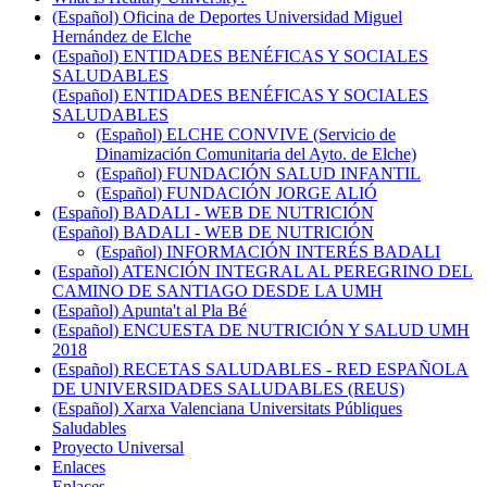
(Español) Oficina de Deportes Universidad Miguel
Hernández de Elche
(Español) ENTIDADES BENÉFICAS Y SOCIALES
SALUDABLES
(Español) ENTIDADES BENÉFICAS Y SOCIALES
SALUDABLES
(Español) ELCHE CONVIVE (Servicio de
Dinamización Comunitaria del Ayto. de Elche)
(Español) FUNDACIÓN SALUD INFANTIL
(Español) FUNDACIÓN JORGE ALIÓ
(Español) BADALI - WEB DE NUTRICIÓN
(Español) BADALI - WEB DE NUTRICIÓN
(Español) INFORMACIÓN INTERÉS BADALI
(Español) ATENCIÓN INTEGRAL AL PEREGRINO DEL
CAMINO DE SANTIAGO DESDE LA UMH
(Español) Apunta't al Pla Bé
(Español) ENCUESTA DE NUTRICIÓN Y SALUD UMH
2018
(Español) RECETAS SALUDABLES - RED ESPAÑOLA
DE UNIVERSIDADES SALUDABLES (REUS)
(Español) Xarxa Valenciana Universitats Públiques
Saludables
Proyecto Universal
Enlaces
Enlaces