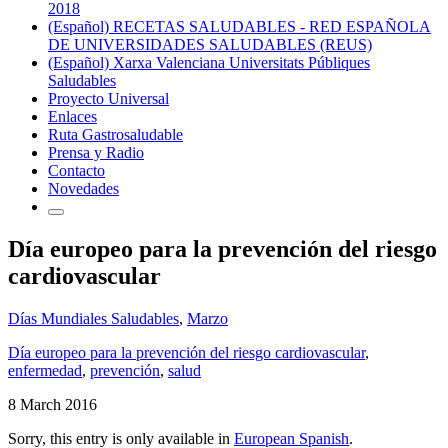
2018
(Español) RECETAS SALUDABLES - RED ESPAÑOLA
DE UNIVERSIDADES SALUDABLES (REUS)
(Español) Xarxa Valenciana Universitats Públiques
Saludables
Proyecto Universal
Enlaces
Ruta Gastrosaludable
Prensa y Radio
Contacto
Novedades
Día europeo para la prevención del riesgo
cardiovascular
Días Mundiales Saludables
,
Marzo
Día europeo para la prevención del riesgo cardiovascular
,
enfermedad
,
prevención
,
salud
8 March 2016
Sorry, this entry is only available in
European Spanish
.