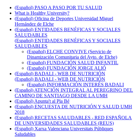
(Español) PASO A PASO POR TU SALUD
What is Healthy University?
(Español) Oficina de Deportes Universidad Miguel
Hernández de Elche
(Español) ENTIDADES BENÉFICAS Y SOCIALES
SALUDABLES
(Español) ENTIDADES BENÉFICAS Y SOCIALES
SALUDABLES
(Español) ELCHE CONVIVE (Servicio de
Dinamización Comunitaria del Ayto. de Elche)
(Español) FUNDACIÓN SALUD INFANTIL
(Español) FUNDACIÓN JORGE ALIÓ
(Español) BADALI - WEB DE NUTRICIÓN
(Español) BADALI - WEB DE NUTRICIÓN
(Español) INFORMACIÓN INTERÉS BADALI
(Español) ATENCIÓN INTEGRAL AL PEREGRINO DEL
CAMINO DE SANTIAGO DESDE LA UMH
(Español) Apunta't al Pla Bé
(Español) ENCUESTA DE NUTRICIÓN Y SALUD UMH
2018
(Español) RECETAS SALUDABLES - RED ESPAÑOLA
DE UNIVERSIDADES SALUDABLES (REUS)
(Español) Xarxa Valenciana Universitats Públiques
Saludables