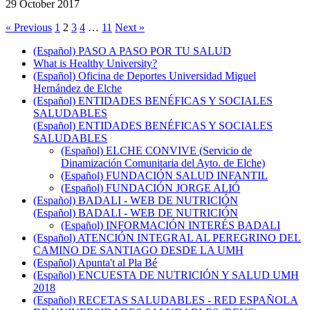
29 October 2017
« Previous
1
2
3
4
…
11
Next »
(Español) PASO A PASO POR TU SALUD
What is Healthy University?
(Español) Oficina de Deportes Universidad Miguel
Hernández de Elche
(Español) ENTIDADES BENÉFICAS Y SOCIALES
SALUDABLES
(Español) ENTIDADES BENÉFICAS Y SOCIALES
SALUDABLES
(Español) ELCHE CONVIVE (Servicio de
Dinamización Comunitaria del Ayto. de Elche)
(Español) FUNDACIÓN SALUD INFANTIL
(Español) FUNDACIÓN JORGE ALIÓ
(Español) BADALI - WEB DE NUTRICIÓN
(Español) BADALI - WEB DE NUTRICIÓN
(Español) INFORMACIÓN INTERÉS BADALI
(Español) ATENCIÓN INTEGRAL AL PEREGRINO DEL
CAMINO DE SANTIAGO DESDE LA UMH
(Español) Apunta't al Pla Bé
(Español) ENCUESTA DE NUTRICIÓN Y SALUD UMH
2018
(Español) RECETAS SALUDABLES - RED ESPAÑOLA