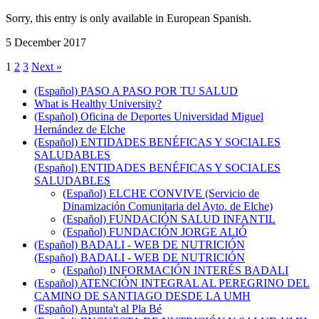
Sorry, this entry is only available in European Spanish.
5 December 2017
1
2
3
Next »
(Español) PASO A PASO POR TU SALUD
What is Healthy University?
(Español) Oficina de Deportes Universidad Miguel
Hernández de Elche
(Español) ENTIDADES BENÉFICAS Y SOCIALES
SALUDABLES
(Español) ENTIDADES BENÉFICAS Y SOCIALES
SALUDABLES
(Español) ELCHE CONVIVE (Servicio de
Dinamización Comunitaria del Ayto. de Elche)
(Español) FUNDACIÓN SALUD INFANTIL
(Español) FUNDACIÓN JORGE ALIÓ
(Español) BADALI - WEB DE NUTRICIÓN
(Español) BADALI - WEB DE NUTRICIÓN
(Español) INFORMACIÓN INTERÉS BADALI
(Español) ATENCIÓN INTEGRAL AL PEREGRINO DEL
CAMINO DE SANTIAGO DESDE LA UMH
(Español) Apunta't al Pla Bé