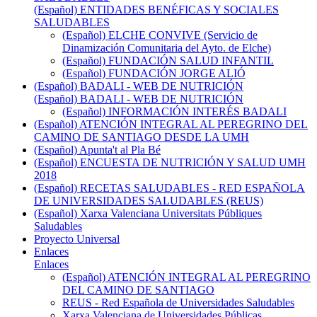
(Español) ENTIDADES BENÉFICAS Y SOCIALES
SALUDABLES
(Español) ELCHE CONVIVE (Servicio de
Dinamización Comunitaria del Ayto. de Elche)
(Español) FUNDACIÓN SALUD INFANTIL
(Español) FUNDACIÓN JORGE ALIÓ
(Español) BADALI - WEB DE NUTRICIÓN
(Español) BADALI - WEB DE NUTRICIÓN
(Español) INFORMACIÓN INTERÉS BADALI
(Español) ATENCIÓN INTEGRAL AL PEREGRINO DEL
CAMINO DE SANTIAGO DESDE LA UMH
(Español) Apunta't al Pla Bé
(Español) ENCUESTA DE NUTRICIÓN Y SALUD UMH
2018
(Español) RECETAS SALUDABLES - RED ESPAÑOLA
DE UNIVERSIDADES SALUDABLES (REUS)
(Español) Xarxa Valenciana Universitats Públiques
Saludables
Proyecto Universal
Enlaces
Enlaces
(Español) ATENCIÓN INTEGRAL AL PEREGRINO
DEL CAMINO DE SANTIAGO
REUS - Red Española de Universidades Saludables
Xarxa Valenciana de Universidades Públicas