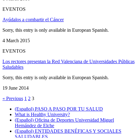
EVENTOS
Ayúdalos a combartir el Cáncer
Sorry, this entry is only available in European Spanish.
4 March 2015
EVENTOS
Los rectores presentan la Red Valenciana de Universidades Públicas
Saludables
Sorry, this entry is only available in European Spanish.
19 June 2014
« Previous
1
2
3
(Español) PASO A PASO POR TU SALUD
What is Healthy University?
(Español) Oficina de Deportes Universidad Miguel
Hernández de Elche
(Español) ENTIDADES BENÉFICAS Y SOCIALES
SALUDABLES