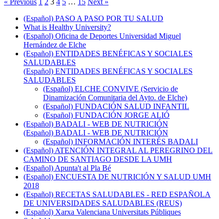
« Previous
1
2
3
4
5
…
15
Next »
(Español) PASO A PASO POR TU SALUD
What is Healthy University?
(Español) Oficina de Deportes Universidad Miguel
Hernández de Elche
(Español) ENTIDADES BENÉFICAS Y SOCIALES
SALUDABLES
(Español) ENTIDADES BENÉFICAS Y SOCIALES
SALUDABLES
(Español) ELCHE CONVIVE (Servicio de
Dinamización Comunitaria del Ayto. de Elche)
(Español) FUNDACIÓN SALUD INFANTIL
(Español) FUNDACIÓN JORGE ALIÓ
(Español) BADALI - WEB DE NUTRICIÓN
(Español) BADALI - WEB DE NUTRICIÓN
(Español) INFORMACIÓN INTERÉS BADALI
(Español) ATENCIÓN INTEGRAL AL PEREGRINO DEL
CAMINO DE SANTIAGO DESDE LA UMH
(Español) Apunta't al Pla Bé
(Español) ENCUESTA DE NUTRICIÓN Y SALUD UMH
2018
(Español) RECETAS SALUDABLES - RED ESPAÑOLA
DE UNIVERSIDADES SALUDABLES (REUS)
(Español) Xarxa Valenciana Universitats Públiques